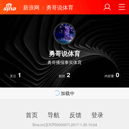
新浪网
勇哥说体育
勇哥说体育
勇哥播报事实体育
1
2
0
关注
粉丝
内容量
加载中
首页
导航
反馈
登录
Sina.cn(京ICP0000007) 2017-1-25 10:24