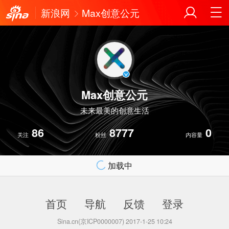
新浪网
Max创意公元
Max创意公元
未来最美的创意生活
86
8777
0
关注
粉丝
内容量
加载中
首页
导航
反馈
登录
Sina.cn(京ICP0000007) 2017-1-25 10:24