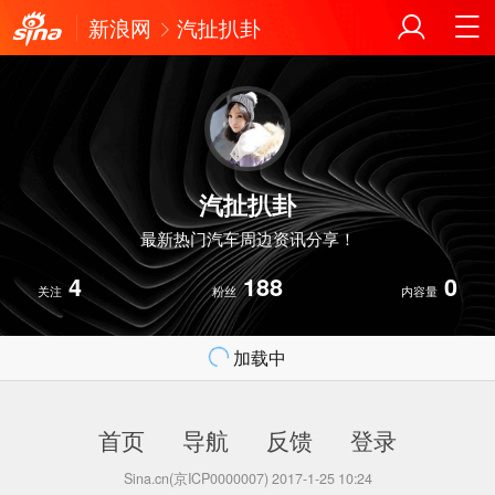
新浪网
汽扯扒卦
汽扯扒卦
最新热门汽车周边资讯分享！
4
188
0
关注
粉丝
内容量
加载中
首页
导航
反馈
登录
Sina.cn(京ICP0000007) 2017-1-25 10:24