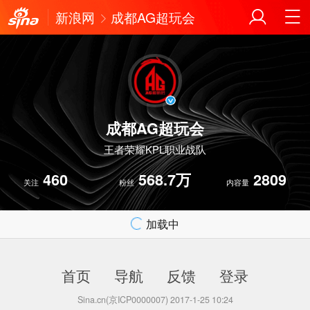
新浪网
成都AG超玩会
成都AG超玩会
王者荣耀KPL职业战队
460
568.7万
2809
关注
粉丝
内容量
加载中
首页
导航
反馈
登录
Sina.cn(京ICP0000007) 2017-1-25 10:24