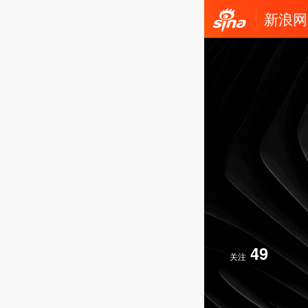
新浪网
49
关注