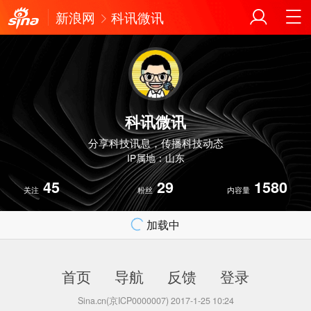
新浪网
科讯微讯
科讯微讯
分享科技讯息，传播科技动态
IP属地：山东
45
29
1580
关注
粉丝
内容量
加载中
首页
导航
反馈
登录
Sina.cn(京ICP0000007) 2017-1-25 10:24